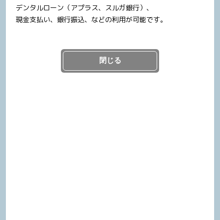
デンタルローン（アプラス、スルガ銀行）、
歯科のプロが本気で考えた“歯を守る投資”
現金支払い、銀行振込、などの利用が可能です。
閉じる
【矯正したい人に伝えたい】
歯列矯正で大切なのは「並び」だけじゃない｜矯
正医の本音
「私たちの想い」
自分の歯を毎日見たくなる、好きになる、大切にしたくな